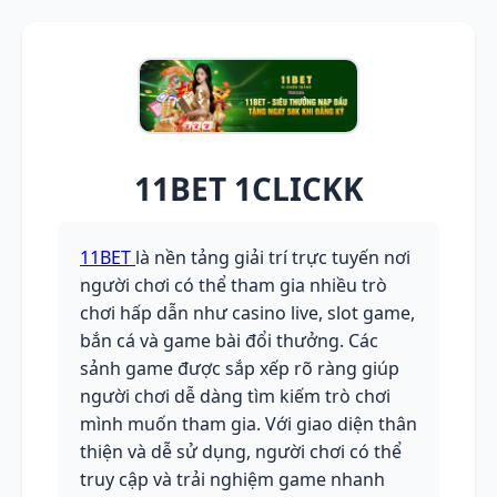
11BET 1CLICKK
11BET
là nền tảng giải trí trực tuyến nơi
người chơi có thể tham gia nhiều trò
chơi hấp dẫn như casino live, slot game,
bắn cá và game bài đổi thưởng. Các
sảnh game được sắp xếp rõ ràng giúp
người chơi dễ dàng tìm kiếm trò chơi
mình muốn tham gia. Với giao diện thân
thiện và dễ sử dụng, người chơi có thể
truy cập và trải nghiệm game nhanh