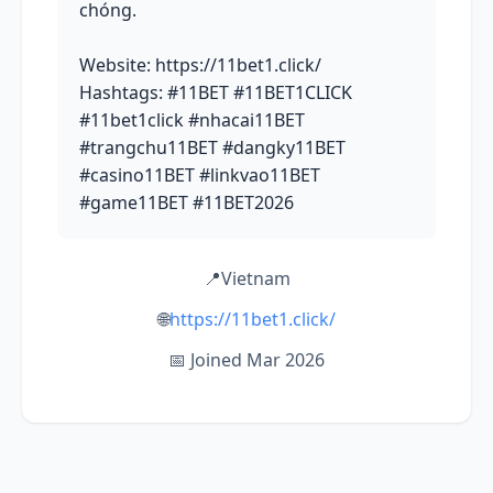
chóng.
Website: https://11bet1.click/
Hashtags: #11BET #11BET1CLICK
#11bet1click #nhacai11BET
#trangchu11BET #dangky11BET
#casino11BET #linkvao11BET
#game11BET #11BET2026
📍
Vietnam
🌐
https://11bet1.click/
📅 Joined Mar 2026