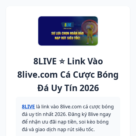
8LIVE ⭐️ Link Vào
8live.com Cá Cược Bóng
Đá Uy Tín 2026
8LIVE
là link vào 8live.com cá cược bóng
đá uy tín nhất 2026. Đăng ký 8live ngay
để nhận ưu đãi nạp tiền, soi kèo bóng
đá và giao dịch nạp rút siêu tốc.