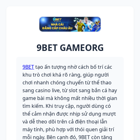
9BET GAMEORG
9BET
tạo ấn tượng nhờ cách bố trí các
khu trò chơi khá rõ ràng, giúp người
chơi nhanh chóng chuyển từ thể thao
sang casino live, từ slot sang bắn cá hay
game bài mà không mất nhiều thời gian
tìm kiếm. Khi truy cập, người dùng có
thể cảm nhận được nhịp sử dụng mượt
và dễ theo dõi trên cả điện thoại lẫn
máy tính, phù hợp với thói quen giải trí
mỗi ngày. Bên cạnh đó, 9BET còn tăng