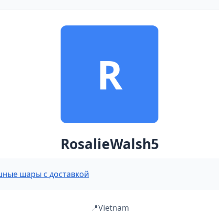
R
RosalieWalsh5
шные шары с доставкой
📍
Vietnam