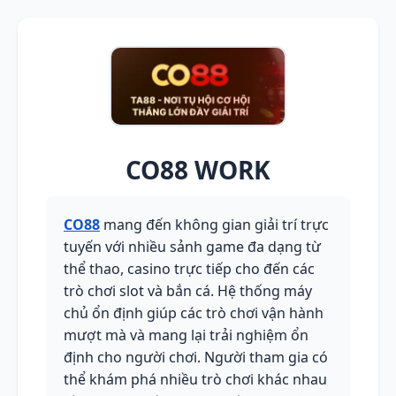
CO88 WORK
CO88
mang đến không gian giải trí trực
tuyến với nhiều sảnh game đa dạng từ
thể thao, casino trực tiếp cho đến các
trò chơi slot và bắn cá. Hệ thống máy
chủ ổn định giúp các trò chơi vận hành
mượt mà và mang lại trải nghiệm ổn
định cho người chơi. Người tham gia có
thể khám phá nhiều trò chơi khác nhau