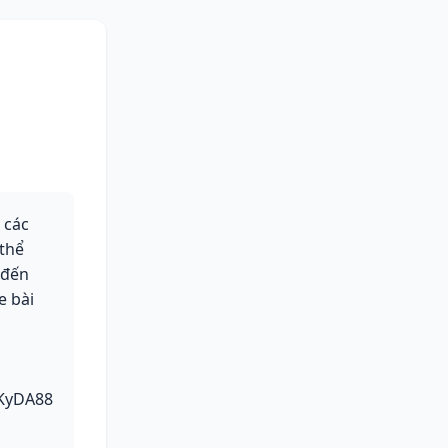
 các
 thể
 đến
e bài
KyDA88