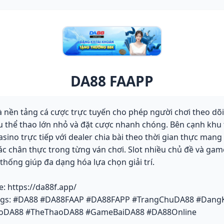
DA88 FAAPP
à nền tảng cá cược trực tuyến cho phép người chơi theo dõi
ấu thể thao lớn nhỏ và đặt cược nhanh chóng. Bên cạnh khu
asino trực tiếp với dealer chia bài theo thời gian thực mang
ác chân thực trong từng ván chơi. Slot nhiều chủ đề và gam
thống giúp đa dạng hóa lựa chọn giải trí.
: https://da88f.app/
ags: #DA88 #DA88FAAP #DA88FAPP #TrangChuDA88 #Dang
noDA88 #TheThaoDA88 #GameBaiDA88 #DA88Online