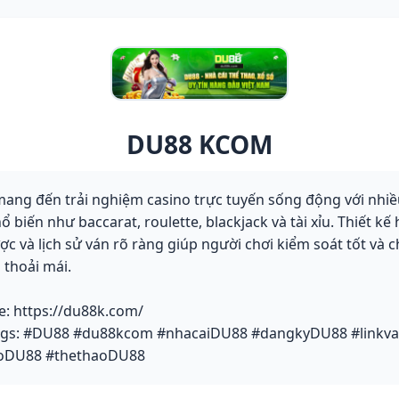
DU88 KCOM
ang đến trải nghiệm casino trực tuyến sống động với nhi
ổ biến như baccarat, roulette, blackjack và tài xỉu. Thiết kế 
ược và lịch sử ván rõ ràng giúp người chơi kiểm soát tốt và c
 thoải mái.
e: https://du88k.com/
gs: #DU88 #du88kcom #nhacaiDU88 #dangkyDU88 #linkv
noDU88 #thethaoDU88