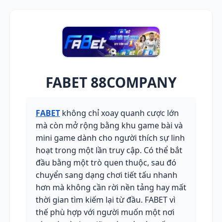
FABET 88COMPANY
FABET
không chỉ xoay quanh cược lớn
mà còn mở rộng bằng khu game bài và
mini game dành cho người thích sự linh
hoạt trong một lần truy cập. Có thể bắt
đầu bằng một trò quen thuộc, sau đó
chuyển sang dạng chơi tiết tấu nhanh
hơn mà không cần rời nền tảng hay mất
thời gian tìm kiếm lại từ đầu. FABET vì
thế phù hợp với người muốn một nơi