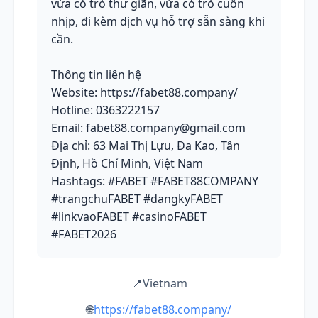
vừa có trò thư giãn, vừa có trò cuốn
nhịp, đi kèm dịch vụ hỗ trợ sẵn sàng khi
cần.
Thông tin liên hệ
Website: https://fabet88.company/
Hotline: 0363222157
Email:
fabet88.company@gmail.com
Địa chỉ: 63 Mai Thị Lựu, Đa Kao, Tân
Định, Hồ Chí Minh, Việt Nam
Hashtags: #FABET #FABET88COMPANY
#trangchuFABET #dangkyFABET
#linkvaoFABET #casinoFABET
#FABET2026
📍
Vietnam
🌐
https://fabet88.company/