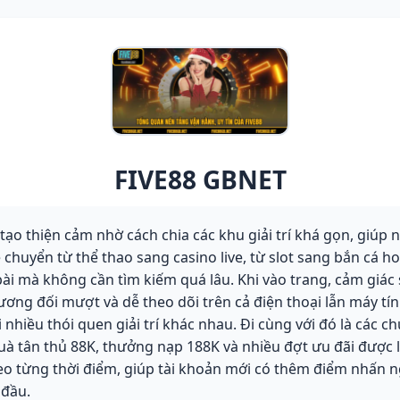
FIVE88 GBNET
tạo thiện cảm nhờ cách chia các khu giải trí khá gọn, giúp 
 chuyển từ thể thao sang casino live, từ slot sang bắn cá h
ài mà không cần tìm kiếm quá lâu. Khi vào trang, cảm giác
ương đối mượt và dễ theo dõi trên cả điện thoại lẫn máy tí
 nhiều thói quen giải trí khác nhau. Đi cùng với đó là các 
quà tân thủ 88K, thưởng nạp 188K và nhiều đợt ưu đãi được
eo từng thời điểm, giúp tài khoản mới có thêm điểm nhấn n
 đầu.