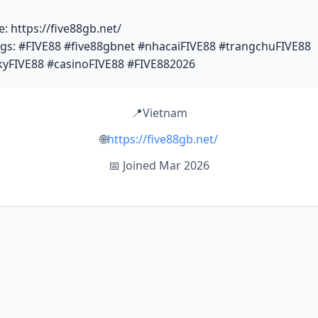
: https://five88gb.net/
gs: #FIVE88 #five88gbnet #nhacaiFIVE88 #trangchuFIVE88
yFIVE88 #casinoFIVE88 #FIVE882026
📍
Vietnam
🌐
https://five88gb.net/
📅 Joined Mar 2026