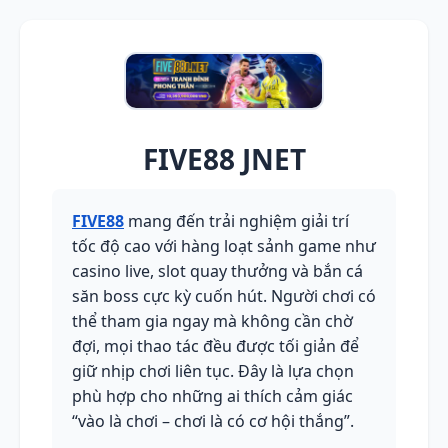
FIVE88 JNET
FIVE88
mang đến trải nghiệm giải trí
tốc độ cao với hàng loạt sảnh game như
casino live, slot quay thưởng và bắn cá
săn boss cực kỳ cuốn hút. Người chơi có
thể tham gia ngay mà không cần chờ
đợi, mọi thao tác đều được tối giản để
giữ nhịp chơi liên tục. Đây là lựa chọn
phù hợp cho những ai thích cảm giác
“vào là chơi – chơi là có cơ hội thắng”.