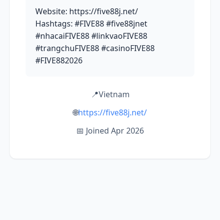
Website: https://five88j.net/
Hashtags: #FIVE88 #five88jnet
#nhacaiFIVE88 #linkvaoFIVE88
#trangchuFIVE88 #casinoFIVE88
#FIVE882026
📍
Vietnam
🌐
https://five88j.net/
📅 Joined Apr 2026