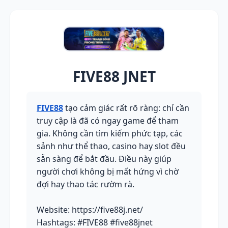
FIVE88 JNET
FIVE88
tạo cảm giác rất rõ ràng: chỉ cần
truy cập là đã có ngay game để tham
gia. Không cần tìm kiếm phức tạp, các
sảnh như thể thao, casino hay slot đều
sẵn sàng để bắt đầu. Điều này giúp
người chơi không bị mất hứng vì chờ
đợi hay thao tác rườm rà.
Website: https://five88j.net/
Hashtags: #FIVE88 #five88jnet