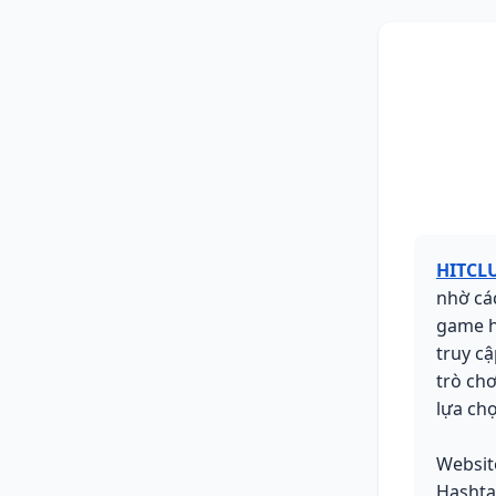
HITCL
nhờ các
game h
truy cậ
trò ch
lựa chọ
Website
Hashta