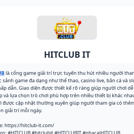
HITCLUB IT
UB
là cổng game giải trí trực tuyến thu hút nhiều người tha
 sảnh game đa dạng như thể thao, casino live, bắn cá và sl
ấp dẫn. Giao diện được thiết kế rõ ràng giúp người chơi d
p và lựa chọn trò chơi phù hợp trên nhiều thiết bị khác nha
ơi được cập nhật thường xuyên giúp người tham gia có thê
n giải trí mỗi ngày.
: https://hitclub-it.com/
gs: #HITCLUB #hitclubit #HITCLUBIT #nhacaiHITCLUB