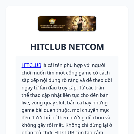
HITCLUB NETCOM
HITCLUB
là cái tên phù hợp với người
chơi muốn tìm một cổng game có cách
sắp xếp nội dung rõ ràng và dễ theo dõi
ngay từ lần đầu truy cập. Từ các trận
thể thao cập nhật liên tục cho đến bàn
live, vòng quay slot, bắn cá hay những
game bài quen thuộc, mọi chuyên mục
đều được bố trí theo hướng dễ chọn và
không gây rối mắt. Không chỉ dừng lại ở
phần trò chơi, HITCLUB còn tạo cảm