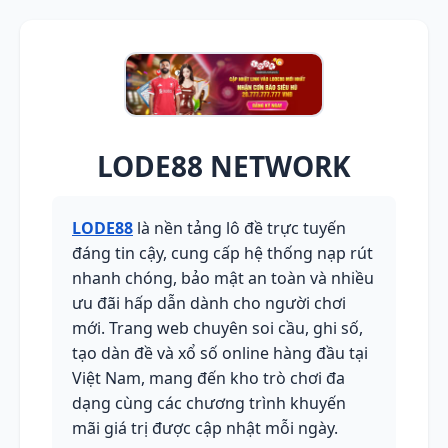
LODE88 NETWORK
LODE88
là nền tảng lô đề trực tuyến
đáng tin cậy, cung cấp hệ thống nạp rút
nhanh chóng, bảo mật an toàn và nhiều
ưu đãi hấp dẫn dành cho người chơi
mới. Trang web chuyên soi cầu, ghi số,
tạo dàn đề và xổ số online hàng đầu tại
Việt Nam, mang đến kho trò chơi đa
dạng cùng các chương trình khuyến
mãi giá trị được cập nhật mỗi ngày.