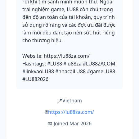
rối khi tìm sảnh mình muốn thử. Ngoài
trải nghiệm game, LU88 còn chú trọng
đến độ an toàn của tài khoản, quy trình
sử dụng rõ ràng và các đợt ưu đãi được
làm mới đều đặn, tạo nên sức hút riêng
cho thương hiệu.
Website: https://lu88za.com/
Hashtags: #LU88 #lu88za #LU88ZACOM
#linkvaoLU88 #nhacaiLU88 #gameLU88
#LU882026
📍
Vietnam
🌐
https://lu88za.com/
📅 Joined Mar 2026