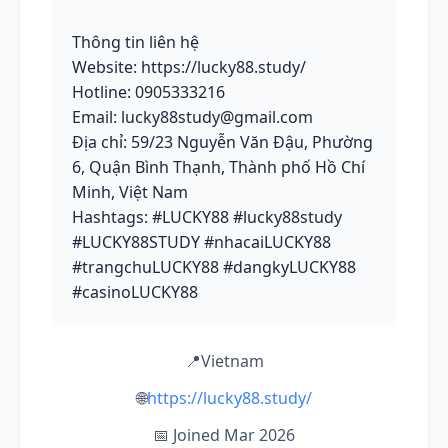
Thông tin liên hệ
Website: https://lucky88.study/
Hotline: 0905333216
Email:
lucky88study@gmail.com
Địa chỉ: 59/23 Nguyễn Văn Đậu, Phường
6, Quận Bình Thạnh, Thành phố Hồ Chí
Minh, Việt Nam
Hashtags: #LUCKY88 #lucky88study
#LUCKY88STUDY #nhacaiLUCKY88
#trangchuLUCKY88 #dangkyLUCKY88
#casinoLUCKY88
📍
Vietnam
🌐
https://lucky88.study/
📅 Joined Mar 2026