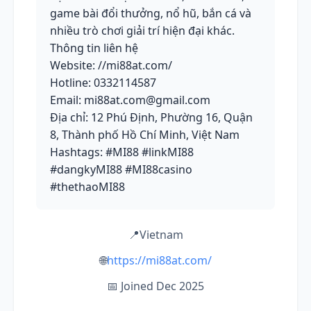
game bài đổi thưởng, nổ hũ, bắn cá và
nhiều trò chơi giải trí hiện đại khác.
Thông tin liên hệ
Website: //mi88at.com/
Hotline: 0332114587
Email:
mi88at.com@gmail.com
Địa chỉ: 12 Phú Định, Phường 16, Quận
8, Thành phố Hồ Chí Minh, Việt Nam
Hashtags: #MI88 #linkMI88
#dangkyMI88 #MI88casino
#thethaoMI88
📍
Vietnam
🌐
https://mi88at.com/
📅 Joined Dec 2025