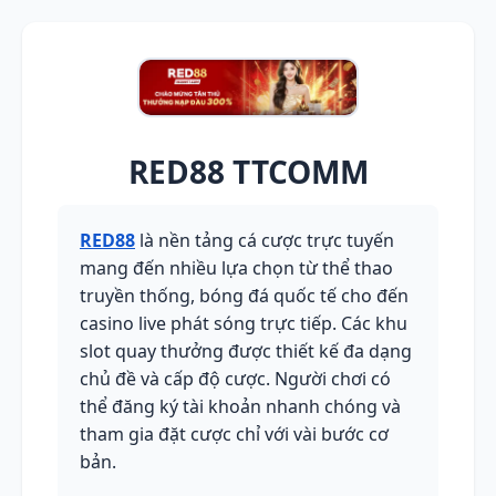
RED88 TTCOMM
RED88
là nền tảng cá cược trực tuyến
mang đến nhiều lựa chọn từ thể thao
truyền thống, bóng đá quốc tế cho đến
casino live phát sóng trực tiếp. Các khu
slot quay thưởng được thiết kế đa dạng
chủ đề và cấp độ cược. Người chơi có
thể đăng ký tài khoản nhanh chóng và
tham gia đặt cược chỉ với vài bước cơ
bản.