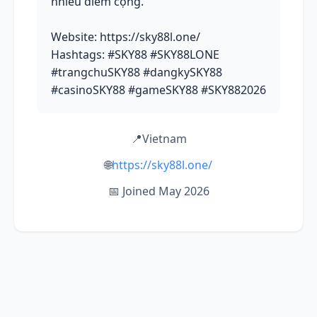
nhiều điểm cộng.
Website: https://sky88l.one/
Hashtags: #SKY88 #SKY88LONE
#trangchuSKY88 #dangkySKY88
#casinoSKY88 #gameSKY88 #SKY882026
📍
Vietnam
🌐
https://sky88l.one/
📅 Joined May 2026