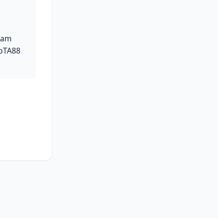
 Nam
oTA88