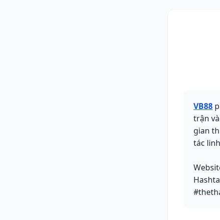
VB88
p
trận v
gian th
tác lin
Websit
Hashta
#theth