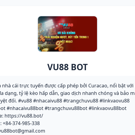
VU88 BOT
à nhà cái trực tuyến được cấp phép bởi Curacao, nổi bật với
a dạng, tỷ lệ kèo hấp dẫn, giao dịch nhanh chóng và bảo m
uyệt đối. #vu88 #nhacaivu88 #trangchuvu88 #linkvaovu88
ot #nhacaivu88bot #trangchuvu88bot #linkvaovu88bot
: https://vu88.bot/
e: +84-374-985-338
vu88bot@gmail.com