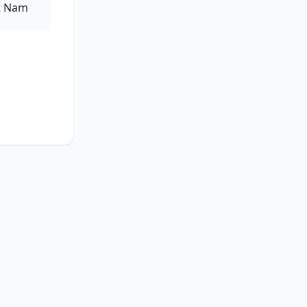
ệt Nam