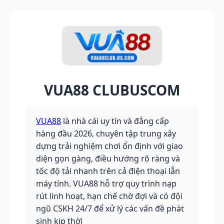
VUA88 CLUBUSCOM
VUA88
là nhà cái uy tín và đẳng cấp
hàng đầu 2026, chuyên tập trung xây
dựng trải nghiệm chơi ổn định với giao
diện gọn gàng, điều hướng rõ ràng và
tốc độ tải nhanh trên cả điện thoại lẫn
máy tính. VUA88 hỗ trợ quy trình nạp
rút linh hoạt, hạn chế chờ đợi và có đội
ngũ CSKH 24/7 để xử lý các vấn đề phát
sinh kịp thời