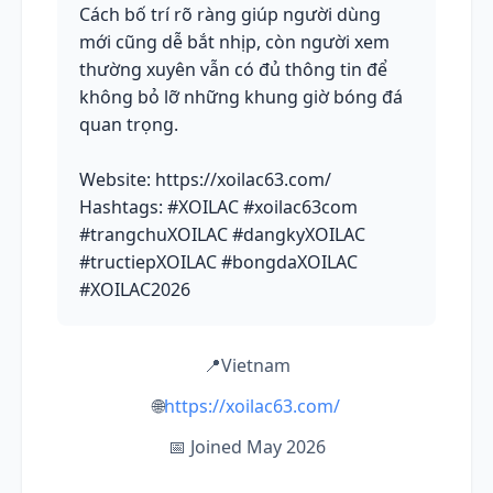
Cách bố trí rõ ràng giúp người dùng
mới cũng dễ bắt nhịp, còn người xem
thường xuyên vẫn có đủ thông tin để
không bỏ lỡ những khung giờ bóng đá
quan trọng.
Website: https://xoilac63.com/
Hashtags: #XOILAC #xoilac63com
#trangchuXOILAC #dangkyXOILAC
#tructiepXOILAC #bongdaXOILAC
#XOILAC2026
📍
Vietnam
🌐
https://xoilac63.com/
📅 Joined May 2026