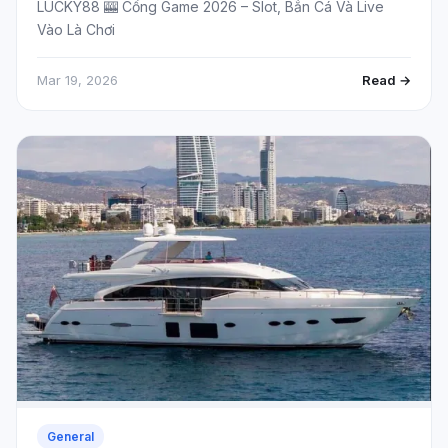
LUCKY88 🎰 Cổng Game 2026 – Slot, Bắn Cá Và Live
Vào Là Chơi
Mar 19, 2026
Read →
General