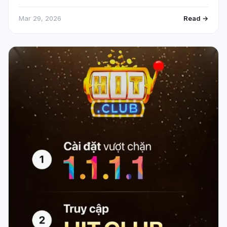
Mar 29, 2026
Read →