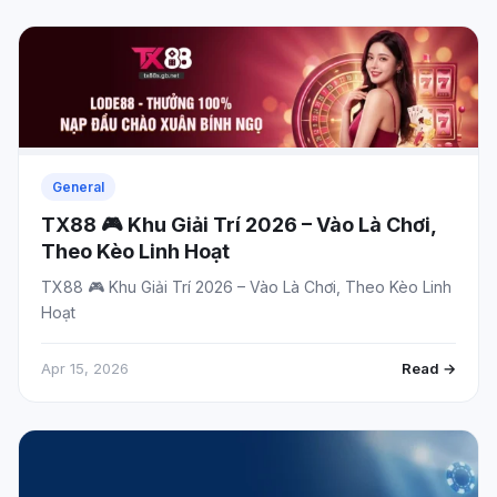
General
TX88 🎮 Khu Giải Trí 2026 – Vào Là Chơi,
Theo Kèo Linh Hoạt
TX88 🎮 Khu Giải Trí 2026 – Vào Là Chơi, Theo Kèo Linh
Hoạt
Apr 15, 2026
Read →