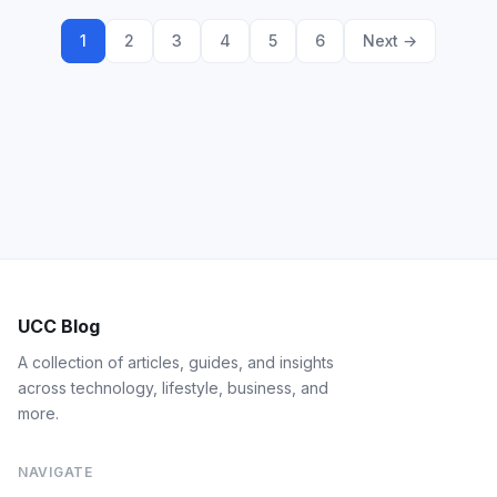
1
2
3
4
5
6
Next →
UCC Blog
A collection of articles, guides, and insights
across technology, lifestyle, business, and
more.
NAVIGATE