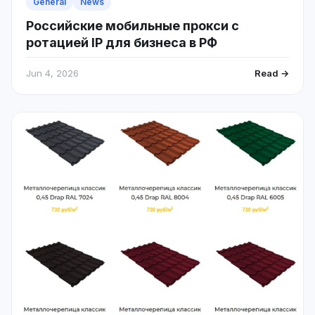
General
News
Российские мобильные прокси с
ротацией IP для бизнеса в РФ
Jun 4, 2026
Read →