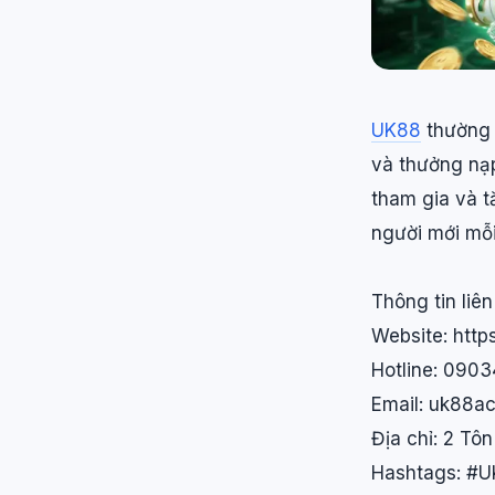
UK88
thường 
và thưởng nạp
tham gia và t
người mới mỗi
Thông tin liên
Website: http
Hotline: 090
Email:
uk88a
Địa chỉ: 2 Tô
Hashtags: #