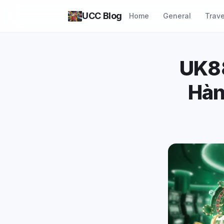
UCC Blog
Home
General
Trave
UK88
Hàn