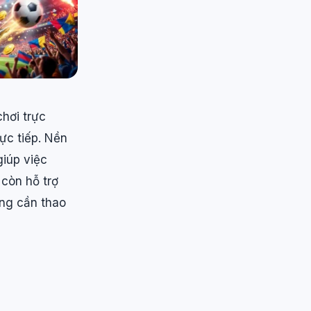
hơi trực
ực tiếp. Nền
giúp việc
còn hỗ trợ
ông cần thao