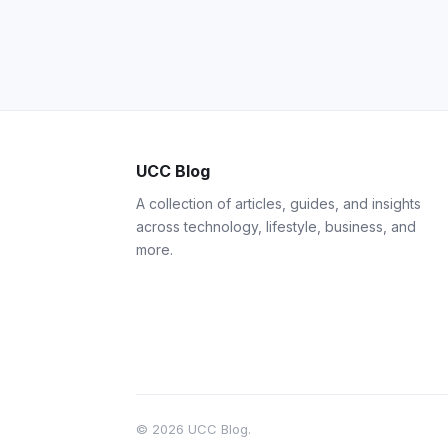
UCC Blog
A collection of articles, guides, and insights
across technology, lifestyle, business, and
more.
© 2026 UCC Blog.