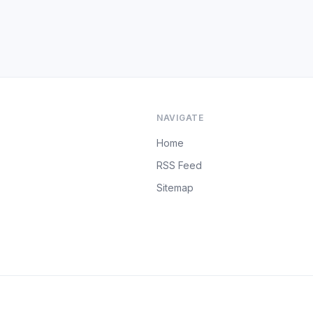
NAVIGATE
Home
RSS Feed
Sitemap