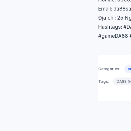
Email:
da88sa
Địa chỉ: 25 N
Hashtags: #
#gameDA88 
Categories:
p
Tags:
DA88 🎯