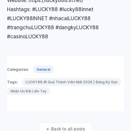
Website: https://lucky888.in.net/
Hashtags: #LUCKY88 #lucky88innet
#LUCKY88INNET #nhacaiLUCKY88
#trangchuLUCKY88 #dangkyLUCKY88
#casinoLUCKY88
Categories:
General
Tags:
LUCKY88 🎁 Quà Thành Viên Mới 2026 | Đăng Ký Gọn
Nhận Ưu Đãi Liền Tay
← Back to all posts