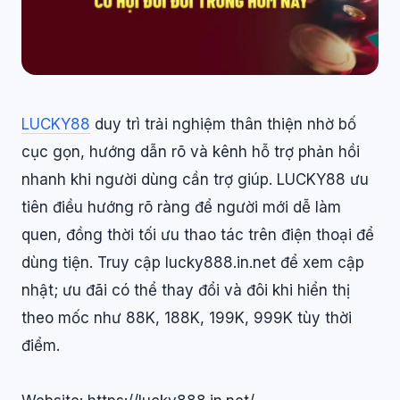
LUCKY88
duy trì trải nghiệm thân thiện nhờ bố
cục gọn, hướng dẫn rõ và kênh hỗ trợ phản hồi
nhanh khi người dùng cần trợ giúp. LUCKY88 ưu
tiên điều hướng rõ ràng để người mới dễ làm
quen, đồng thời tối ưu thao tác trên điện thoại để
dùng tiện. Truy cập lucky888.in.net để xem cập
nhật; ưu đãi có thể thay đổi và đôi khi hiển thị
theo mốc như 88K, 188K, 199K, 999K tùy thời
điểm.