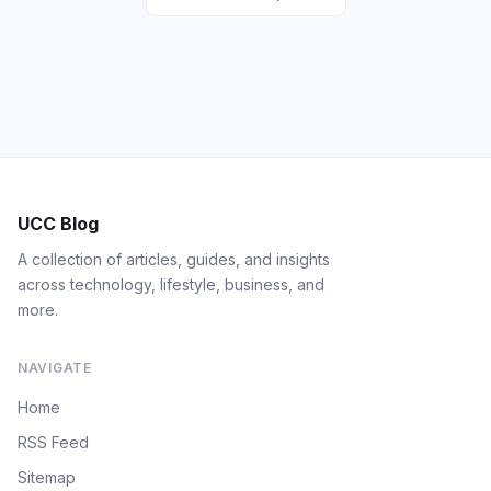
UCC Blog
A collection of articles, guides, and insights
across technology, lifestyle, business, and
more.
NAVIGATE
Home
RSS Feed
Sitemap