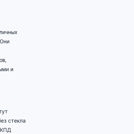
личных
 Они
ов,
ыми и
гут
без стекла
 КПД