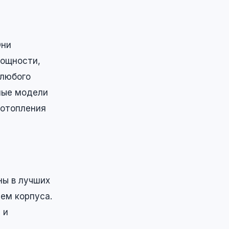
Они
мощности,
 любого
ные модели
 отопления
ны в лучших
ем корпуса.
 и