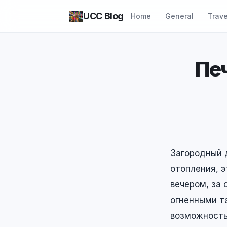
UCC Blog
Home
General
Trave
Пе
Загородный д
отопления, 
вечером, за 
огненными та
возможность