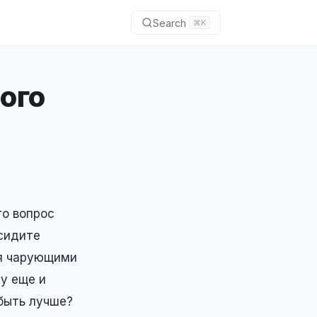
Search
⌘K
ого
то вопрос
 сидите
ая чарующими
у еще и
быть лучше?