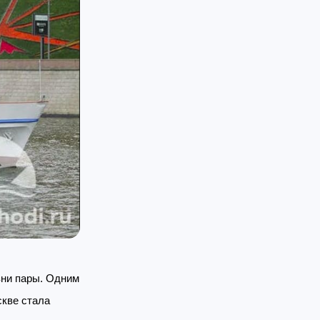
зни пары. Одним
скве стала