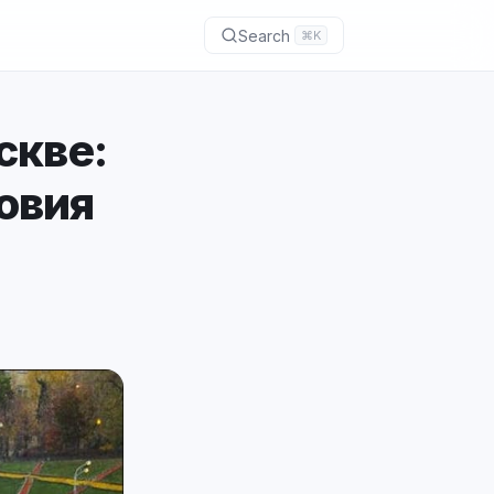
Search
⌘K
скве:
ловия