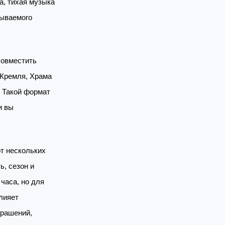
а, тихая музыка
бываемого
совместить
 Кремля, Храма
. Такой формат
и вы
т нескольких
ь, сезон и
часа, но для
лияет
крашений,