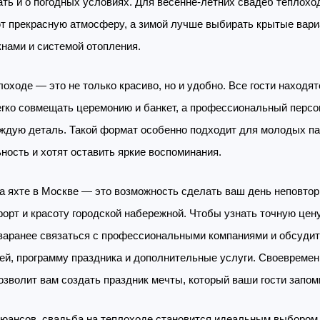
ать и о погодных условиях. Для весенне-летних свадеб теплохо
т прекрасную атмосферу, а зимой лучше выбирать крытые вари
нами и системой отопления.
оходе — это не только красиво, но и удобно. Все гости находят
егко совмещать церемонию и банкет, а профессиональный перс
аждую деталь. Такой формат особенно подходит для молодых па
ность и хотят оставить яркие воспоминания.
на яхте в Москве — это возможность сделать ваш день неповто
форт и красоту городской набережной. Чтобы узнать точную цен
заранее связаться с профессиональными компаниями и обсудит
тей, программу праздника и дополнительные услуги. Своевреме
озволит вам создать праздник мечты, который ваши гости запом
нюансов, свадьба на теплоходе становится идеальным выбором 