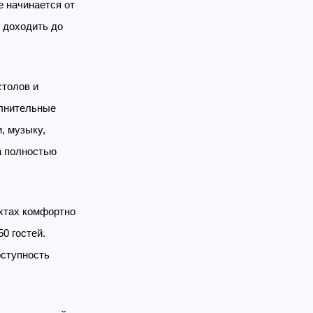
е начинается от
 доходить до
столов и
олнительные
, музыку,
а полностью
яхтах комфортно
0 гостей.
оступность