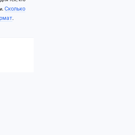
Сколько
и.
ормат
.