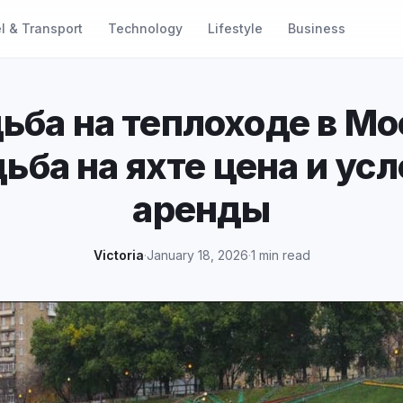
l & Transport
Technology
Lifestyle
Business
ьба на теплоходе в Мо
ьба на яхте цена и ус
аренды
Victoria
·
January 18, 2026
·
1 min read