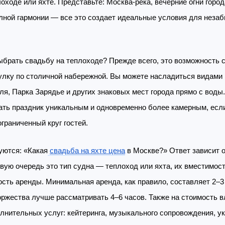
оходе или яхте. Представьте: Москва-река, вечерние огни город
лной гармонии — все это создает идеальные условия для неза
ыбрать свадьбу на теплоходе? Прежде всего, это возможность 
гулку по столичной набережной. Вы можете насладиться видами
ля, Парка Зарядье и других знаковых мест города прямо с воды
ать праздник уникальным и одновременно более камерным, есл
граниченный круг гостей.
уются: «Какая
свадьба на яхте цена
в Москве?» Ответ зависит о
вую очередь это тип судна — теплоход или яхта, их вместимост
сть аренды. Минимальная аренда, как правило, составляет 2–3 
оржества лучше рассматривать 4–6 часов. Также на стоимость в
лнительных услуг: кейтеринга, музыкального сопровождения, у