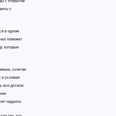
ды с открытой
анты с
ся в одном
онал поможет
р, которые
римым, сочетая
у и условия
ь все детали:
нное
нят надолго.
для тех, кто