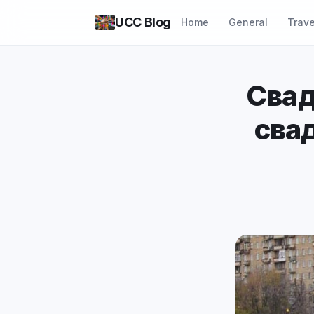
UCC Blog
Home
General
Trave
Свад
свад