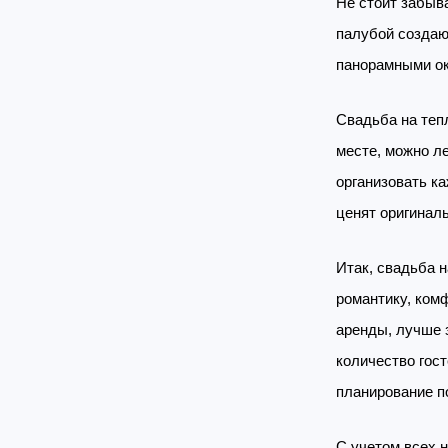
Не стоит забыв
палубой создаю
панорамными ок
Свадьба на тепл
месте, можно л
организовать к
ценят оригиналь
Итак, свадьба 
романтику, ком
аренды, лучше 
количество гос
планирование п
С учетом всех 