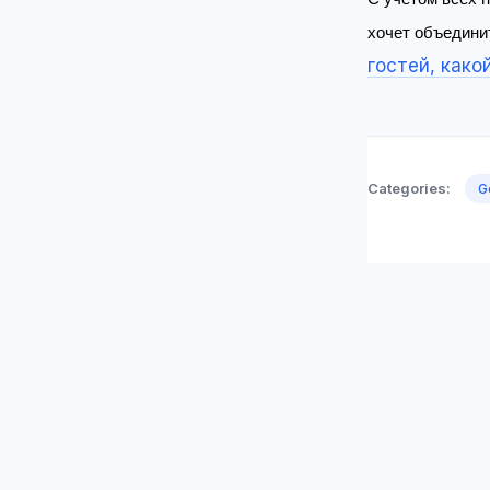
хочет объедини
гостей, како
Categories:
G